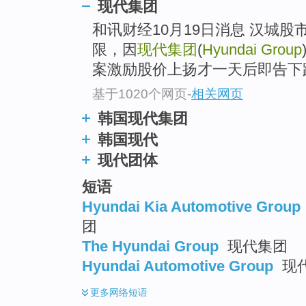
现代集团
和讯财经10月19日消息 汉城
限，因
现代集团
(
Hyundai Group
案激励股价上扬才一天后即告下
基于1020个网页
-
相关网页
韩国现代集团
韩国现代
现代团体
短语
Hyundai Kia Automotive Group
团
The Hyundai Group
现代集团
Hyundai Automotive Group
现
更多
网络短语