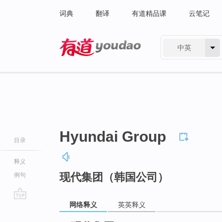
词典
翻译
有道精品课
云笔记
中英
有道 - 网易旗下搜索
Hyundai Group
目录
释义
现代集团（韩国公司）
例句
网络释义
英英释义
go
top