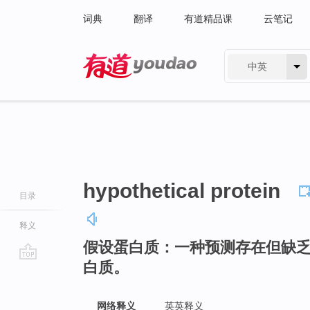
词典
翻译
有道精品课
云笔记
中英
有道 - 网易旗下搜索
hypothetical protein
目录
释义
假设蛋白质：一种预测存在但缺
白质。
go
top
网络释义
英英释义