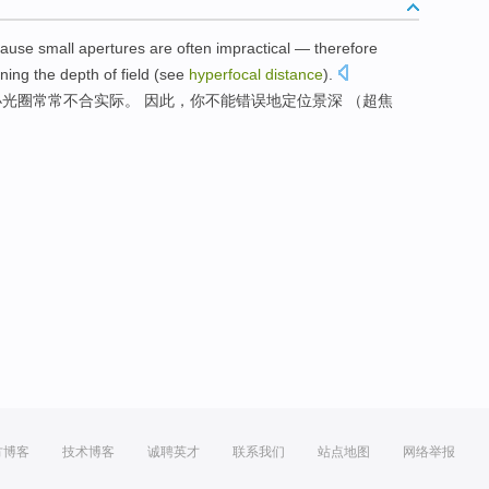
cause
small
apertures
are often
impractical —
therefore
ing the depth of field (
see
hyperfocal
distance
).
小
光圈
常常
不合实际。
因此
，你
不能
错误地定位景深 （超焦
方博客
技术博客
诚聘英才
联系我们
站点地图
网络举报