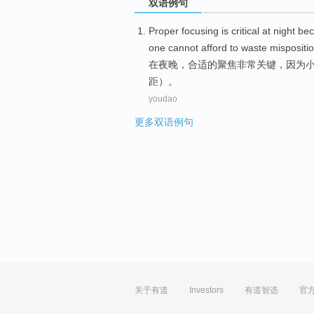
双语例句
Proper
focusing
is critical
at
night
be
one
cannot afford
to waste misposition
在
夜晚
，
合适的
聚焦
非常
关键，
因为
距）。
youdao
更多双语例句
关于有道
Investors
有道智选
官