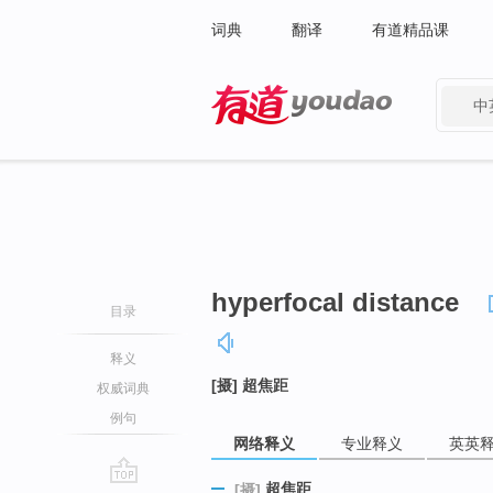
词典
翻译
有道精品课
中
有道 - 网易旗下搜索
hyperfocal distance
目录
释义
[摄] 超焦距
权威词典
例句
网络释义
专业释义
英英
超焦距
[摄]