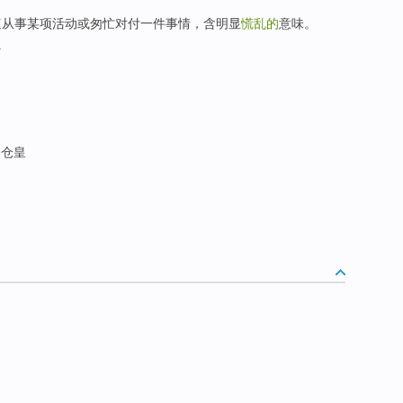
y 指急速从事某项活动或匆忙对付一件事情，含明显
慌乱的
意味。
.
 仓皇