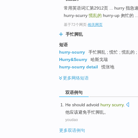
常用英语词汇第2912页 ... hurr
hurry-scurry
慌乱的
hurry-up 匆忙的 ..
基于72个网页
-
相关网页
手忙脚乱
短语
hurry-scurry
手忙脚乱 ; 慌忙 ; 慌乱的 ;
Hurry&Scurry
哈斯戈瑞
hurry-scurry detail
慌张地
更多
网络短语
双语例句
He
should
advoid
hurry
scurry
.
他
应该
避免
手忙脚乱
。
youdao
更多双语例句