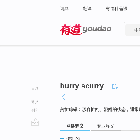
词典
翻译
有道精品课
中
有道 - 网易旗下搜索
hurry scurry
目录
释义
匆忙碌碌：形容忙乱、混乱的状态，通常
例句
网络释义
专业释义
go
top
慌乱的