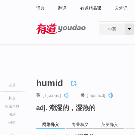
词典
翻译
有道精品课
云笔记
中英
有道 - 网易旗下搜索
humid
目录
英
[ˈhjuːmɪd]
美
[ˈhjuːmɪd]
释义
adj. 潮湿的，湿热的
权威词典
用法
例句
网络释义
专业释义
英英释义