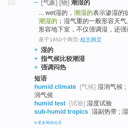
潮湿的
[气象]
[物]
go
... wet湿的，
潮湿的
表示渗湿的
top
潮湿的
；湿气重的一般形容天气。
形容地下室，不仅强调湿，还强调冷
基于1850个网页
-
相关网页
湿的
指气候比较潮湿
强调闷热
短语
humid climate
[气候]
湿润气候 ;
润气侯
humid test
[试验]
湿度试验
sub-humid tropics
湿副热带 ; 
更多
网络短语