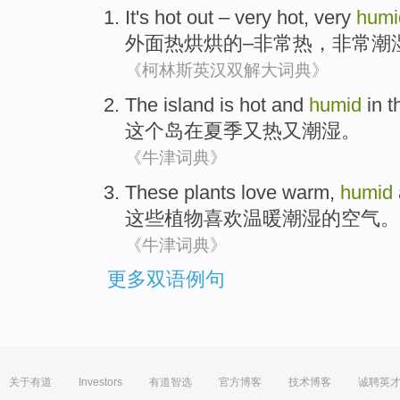
It
's
hot
out
–
very
hot
, very
humi
外面
热烘烘的
–
非常
热
，非常
潮
《柯林斯英汉双解大词典》
The
island
is
hot
and
humid
in
t
这个
岛
在
夏季
又
热
又
潮湿
。
《牛津词典》
These
plants
love
warm
,
humid
这些
植物
喜欢
温暖
潮湿
的空气。
《牛津词典》
更多双语例句
关于有道
Investors
有道智选
官方博客
技术博客
诚聘英