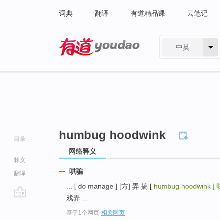
词典
翻译
有道精品课
云笔记
中英
有道 - 网易旗下搜索
humbug hoodwink
目录
网络释义
释义
哄骗
翻译
... [ do manage ] [方] 弄 搞 [
humbug hoodwink
]
戏弄 ...
go
基于1个网页
-
相关网页
top