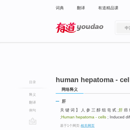
词典
翻译
有道精品课
中
有道 - 网易旗下搜索
human hepatoma - cel
目录
网络释义
释义
肝
翻译
关 键 词 】 人 参 三 醇 组 皂 甙 ;
肝
癌 细
例句
;
Human hepatoma - cells
; Induced dif
基于1个网页
-
相关网页
go