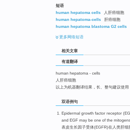
top
短语
human hepatoma cells
人肝癌细胞
human hepatoma-cells
肝癌细胞
human hepatoma blastoma G2 cells
更多
网络短语
相关文章
有道翻译
human hepatoma - cells
人肝癌细胞
以上为机器翻译结果，长、整句建议使用
双语例句
Epidermal
growth
factor
receptor
(
E
and
EGF
may be
one
of
the
mitogen
表皮
生长
因子
受体
(
EGFR
)
在
人类
肝
细