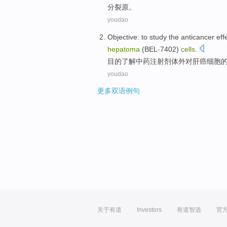
分裂
原。
youdao
Objective: to study the anticancer
eff
hepatoma
(BEL
-
7402)
cells
.
目的了解
中药
注射剂
体外对肝癌
细胞
youdao
更多双语例句
关于有道
Investors
有道智选
官