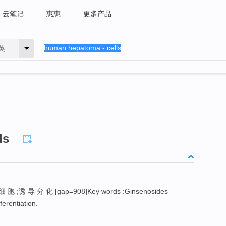
云笔记
惠惠
更多产品
英
ls
 胞 ;诱 导 分 化 [gap=908]Key words :Ginsenosides
ferentiation.