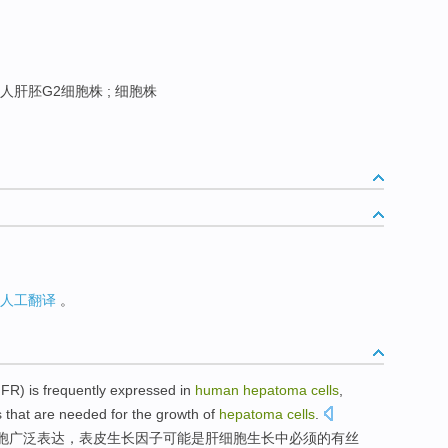
人肝胚G2细胞株 ; 细胞株
人工翻译
。
GFR
)
is
frequently
expressed
in
human
hepatoma
cells
,
s
that are
needed
for the growth of
hepatoma
cells
.
胞
广泛
表达
，
表皮
生长因子
可能
是
肝细胞生长中
必须
的
有丝