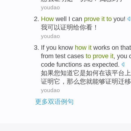
youdao
How
well
I
can
prove
it
to
you
!
我
可以
证明
给
你
看！
youdao
If
you
know
how
it
works
on
that
from
test
cases
to
prove
it
, you
code
functions as expected
.
如果
您
知道
它
是
如何
在
该
平台上
证明
它，那么您就
能够
证明
迁移
youdao
更多双语例句