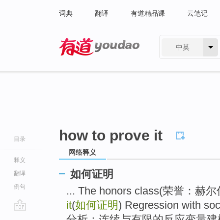
词典
翻译
有道精品课
云笔记
中英
有道 - 网易旗下搜索
how to prove it
目录
网络释义
释义
如何证明
翻译
例句
... The honors class(荣
it
(
如何证明
) Regression wit
go
分析：连续与有限的反应变量建模 )