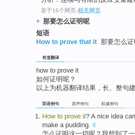
top
基于16个网页
-
相关网页
那要怎么证明呢
短语
How to prove that it
那要怎么证
有道翻译
how to prove it
如何证明呢？
以上为机器翻译结果，长、整句
双语例句
原声例句
权威例句
How
to
prove
it
?
A
nice
idea
ca
make
a
pudding
.
怎么
证明
这一切
呢？
我
想到了
一