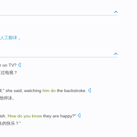
人工翻译
。
r
on
TV
?
通过
电视
？
l
,"
she
said
,
watching
him
do
the backstroke
.
他
仰泳
。
ish.
How
do
you
know
they are happy?"
鱼的快乐？”