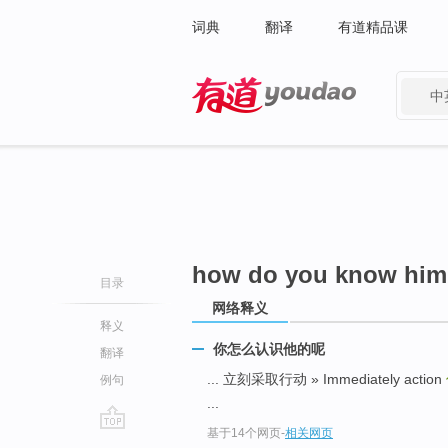
词典
翻译
有道精品课
中
有道 - 网易旗下搜索
how do you know him
目录
网络释义
释义
你怎么认识他的呢
翻译
... 立刻采取行动 » Immediately action
例句
...
基于14个网页
-
相关网页
go