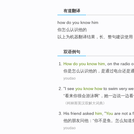
top
有道翻译
how do you know him
你怎么认识他的
以上为机器翻译结果，长、整句建议使用
双语例句
How
do
you
know
him
,
on
the
radio
o
你
是
怎么
认识
他
的，是
通过电台
还是
youdao
"
I see
you
know
how
to
swim
very wel
“
看来
你
很
会
游泳
啊”，
她
一边
说
一边看
《柯林斯英汉双解大词典》
H
is friend asked
him
, "
You
are not a f
他
的朋友问他：“你不是鱼。怎么知道
youdao