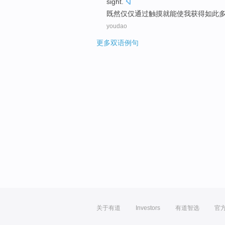
sight
.
既然
仅仅通过
触摸
就
能
使
我
获得
如此
youdao
更多双语例句
关于有道
Investors
有道智选
官