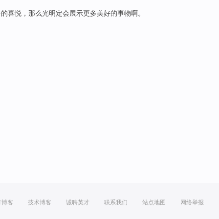
多
的
喜悦
，那么
光明
定
会
展示
更
多美好的事物啊
。
方博客
技术博客
诚聘英才
联系我们
站点地图
网络举报