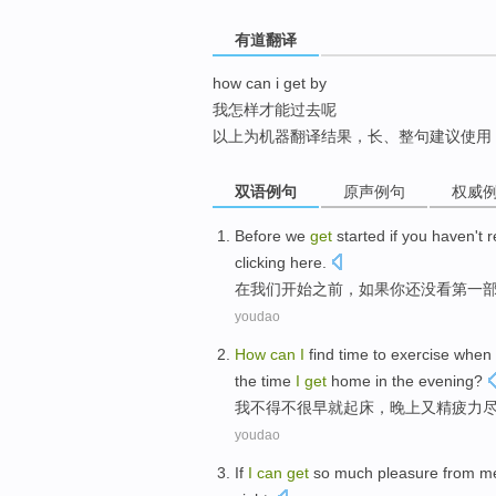
top
有道翻译
how can i get by
我怎样才能过去呢
以上为机器翻译结果，长、整句建议使用
双语例句
原声例句
权威
Before
we
get
started
if
you
haven't
r
clicking
here
.
在
我们
开始
之前
，
如果
你
还
没
看
第
一
youdao
How
can
I
find
time
to
exercise
when
the time
I
get
home in the
evening
?
我
不得不
很
早就
起床
，晚上又
精疲力
youdao
If
I
can
get
so
much
pleasure from
m