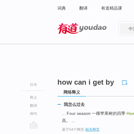
词典
翻译
有道精品课
中
有道 - 网易旗下搜索
how can i get by
目录
网络释义
释义
我怎么过去
翻译
... Four season 一棵苹果树的四季
How
例句
高。 ...
基于54个网页
-
相关网页
go