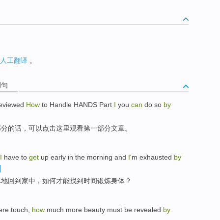
人工翻译
。
例句
eviewed
How
to
Handle HANDS
Part
I
you
can
do so
by
部分
的话
，
可以
点击
这里观看第一部分文章。
I
have to
get
up
early
in the
morning
and
I
'm exhausted
by
尽
地
回到家中
，
如何
才能
找到
时间
锻炼
身体？
ere
touch
,
how
much more
beauty
must
be
revealed
by