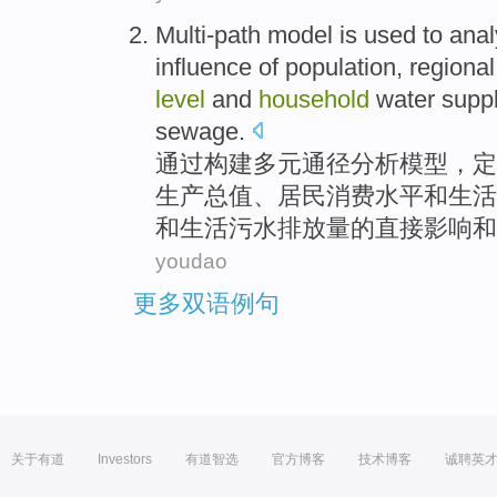
Multi-path
model
is used to
anal
influence
of
population
,
regional
level
and
household
water supp
sewage
.
通过构建多元通径
分析
模型
，定
生产
总值、
居民消费
水平
和
生活
和生活
污水
排放量的
直接
影响
和
youdao
更多双语例句
关于有道
Investors
有道智选
官方博客
技术博客
诚聘英