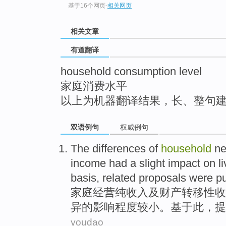
基于16个网页
-
相关网页
top
相关文章
有道翻译
household consumption level
家庭消费水平
以上为机器翻译结果，长、整句
双语例句
权威例句
The
differences
of
household
ne
income
had a
slight
impact
on
l
basis
,
related
proposals
were
pu
家庭经营
纯收入
及
财产
转移
性
收
异的
影响程度
较小。基于
此
，提
youdao