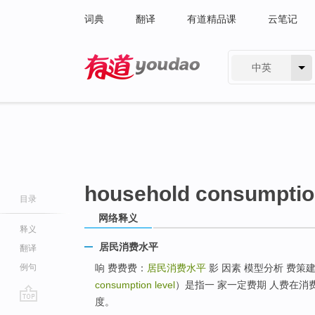
词典
翻译
有道精品课
云笔记
中英
有道 - 网易旗下搜索
household consumption
目录
网络释义
释义
居民消费水平
翻译
例句
响 费费费：
居民消费水平
影 因素 模型分析 费策
consumption level
）是指一 家一定费期 人费在消
度。
go