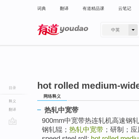
词典
翻译
有道精品课
云笔记
中英
有道 - 网易旗下搜索
hot rolled medium-wide
目录
网络释义
释义
热轧中宽带
翻译
900mm中宽带热连轧机高速钢轧
钢轧辊；
热轧中宽带
；研制；应用 [g
go
top
speed steel roll;
hot rolled mediu