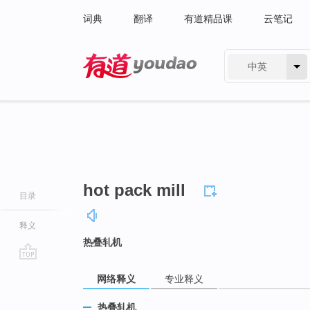
词典
翻译
有道精品课
云笔记
中英
有道 - 网易旗下搜索
hot pack mill
目录
释义
热叠轧机
go
网络释义
专业释义
top
热叠轧机