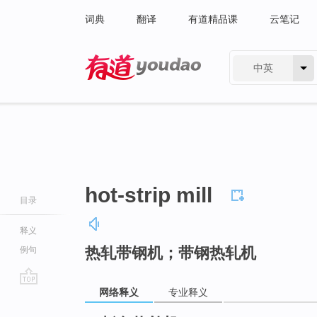
词典
翻译
有道精品课
云笔记
中英
有道 - 网易旗下搜索
hot-strip mill
目录
释义
热轧带钢机；带钢热轧机
例句
网络释义
专业释义
go
top