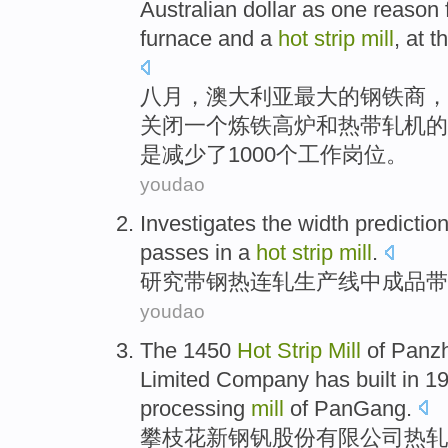
Australian
dollar as one
reason 
furnace
and
a
hot
strip
mill
, at 
八月
，
澳大利亚
最大
的
钢铁
商，
关闭
一
个炼铁
高炉
和
热带
轧机
的
是减少了1000个
工作岗位
。
youdao
Investigates
the
width
predictio
passes in a
hot
strip
mill
.
研究
带钢
热连轧生产线
中
成品带
youdao
The 1450
Hot
Strip
Mill
of
Panz
Limited
Company
has
built in
19
processing
mill
of
PanGang
.
攀枝花
新钢
钒股份
有限
公司
热轧