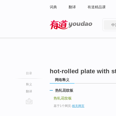
词典
翻译
有道精品课
中
有道 - 网易旗下搜索
hot-rolled plate with s
目录
网络释义
释义
热轧花纹板
翻译
热轧花纹板
基于1个网页
-
相关网页
go
top