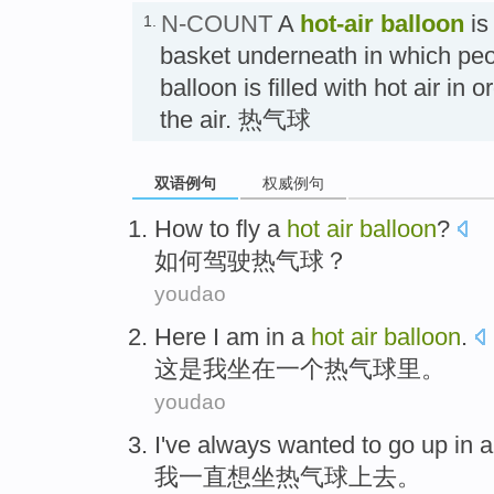
N-COUNT
A
hot-air balloon
is
1.
basket underneath in which peo
balloon is filled with hot air in o
the air. 热气球
双语例句
权威例句
H
ow to fly a
hot
air
balloon
?
如
何驾驶热气球？
youdao
H
ere I am in a
hot
air
balloon
.
这
是我坐在一个热气球里。
youdao
I
've always wanted to go up in 
我
一直想坐热气球上去。