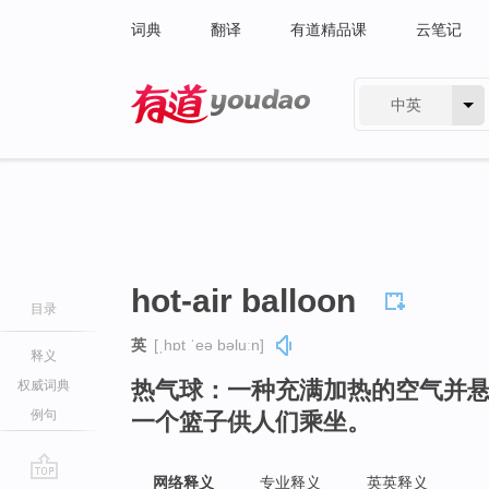
词典
翻译
有道精品课
云笔记
中英
有道 - 网易旗下搜索
hot-air balloon
目录
英
[ˌhɒt ˈeə bəluːn]
释义
热气球：一种充满加热的空气并
权威词典
例句
一个篮子供人们乘坐。
网络释义
专业释义
英英释义