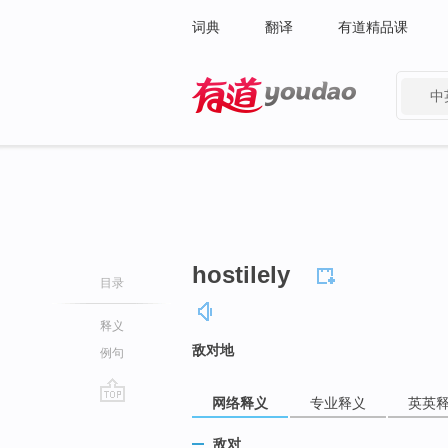
词典
翻译
有道精品课
中
有道 - 网易旗下搜索
hostilely
目录
释义
敌对地
例句
网络释义
专业释义
英英
go
top
敌对