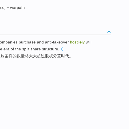
动 = warpath ...
ompanies
purchase
and
anti-takeover
hostilely
will
he
era
of
the
split
share structure.
收购
案件
的
数量
将
大大
超过
股权
分置
时代
。