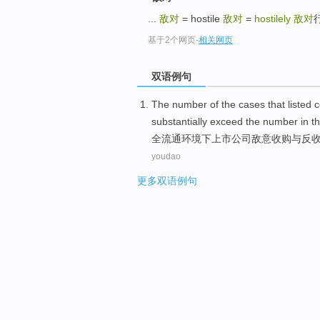
...
敌对
= hostile
敌对
=
hostilely
敌对
行
基于2个网页
-
相关网页
双语例句
The number
of the cases
that
listed
c
substantially
exceed
the
number
in t
全流通环境
下
上市
公司
敌意
收购
与
反
youdao
更多双语例句