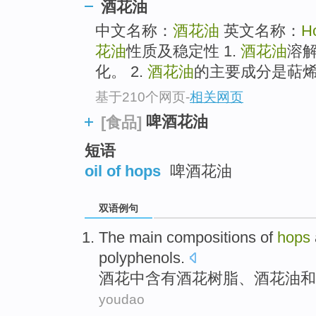
酒花油
中文名称：
酒花油
英文名称：
Ho
花油
性质及稳定性 1.
酒花油
溶
化。 2.
酒花油
的主要成分是萜
基于210个网页
-
相关网页
啤酒花油
[食品]
短语
oil of hops
啤酒花油
双语例句
The main compositions
of
hops
polyphenols
.
酒花
中
含有
酒花
树脂
、酒花
油
和
youdao