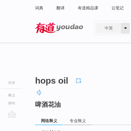
词典
翻译
有道精品课
云笔记
中英
有道 - 网易旗下搜索
hops oil
目录
释义
啤酒花油
例句
网络释义
专业释义
go
top