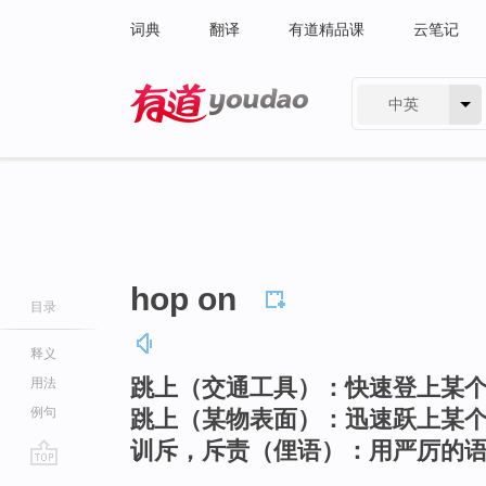
词典
翻译
有道精品课
云笔记
中英
有道 - 网易旗下搜索
hop on
目录
释义
跳上（交通工具）：快速登上某
用法
例句
跳上（某物表面）：迅速跃上某
训斥，斥责（俚语）：用严厉的
go