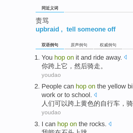
同近义词
责骂
upbraid
,
tell someone off
双语例句
原声例句
权威例句
Y
ou
hop
on
it and ride away.
你
跨上它，然后骑走。
youdao
P
eople can
hop
on
the yellow bi
work or to school.
人
们可以跨上黄色的自行车，
youdao
I
can
hop
on
the
rocks
.
我
能
在
石头上
跳
。