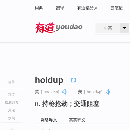
词典
翻译
有道精品课
云笔记
中英
有道 - 网易旗下搜索
holdup
目录
英
[ˈhəʊldʌp]
美
[ˈhoʊldʌp]
释义
n. 持枪抢劫；交通阻塞
权威词典
用法
例句
网络释义
英英释义