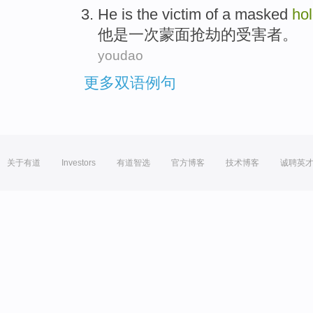
He
is
the
victim
of
a
masked
ho
他
是
一次
蒙面
抢劫
的
受害者
。
youdao
更多双语例句
关于有道
Investors
有道智选
官方博客
技术博客
诚聘英