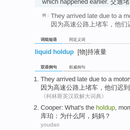
which happened earlier. 交通
They arrived late due to a 
例：
因为高速公路上堵车，他们
词组短语
同近义词
liquid holdup
[物]持液量
双语例句
权威例句
They
arrived late
due
to a
moto
因为
高速公路上
堵车，
他们
迟到
《柯林斯英汉双解大词典》
Cooper
: What's
the
holdup
,
mo
库珀
：为什么
阿
，
妈妈
？
youdao