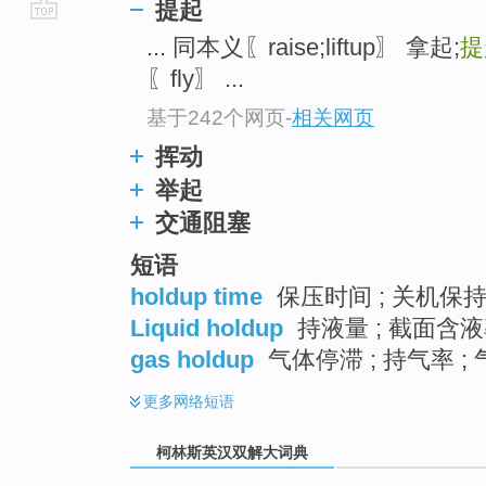
提起
go
... 同本义〖raise;liftup〗 拿起;
提
top
〖fly〗 ...
基于242个网页
-
相关网页
挥动
举起
交通阻塞
短语
holdup time
保压时间 ; 关机保持
Liquid holdup
持液量 ; 截面含液
gas holdup
气体停滞 ; 持气率 ;
更多
网络短语
柯林斯英汉双解大词典