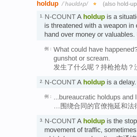
holdup
/ˈhəʊldʌp/
(also hold-up
N-COUNT
A
holdup
is a situa
1.
is threatened with a weapon in
hand over money or valuabl
What could have happened?
例：
gunshot or scream.
发生了什么呢？持枪抢劫？
N-COUNT
A
holdup
is a dela
2.
...bureaucratic holdups and 
例：
…围绕合同的官僚拖延和法
N-COUNT
A
holdup
is the sto
3.
movement of traffic, sometimes