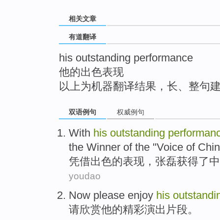
top
相关文章
有道翻译
his outstanding performance
他的出色表现
以上为机器翻译结果，长、整句
双语例句
权威例句
With
his
outstanding
performan
the
Winner
of the "
Voice
of
Chi
凭借
出色的
表现
，
张磊
获得了
中
youdao
Now please
enjoy
his
outstandi
请
欣赏
他
的精彩
演出
片段
。