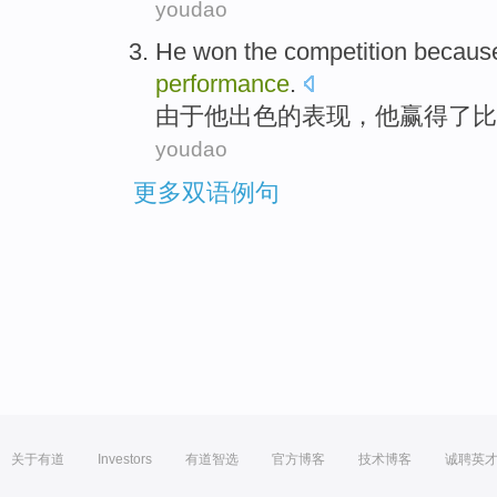
youdao
He
won
the
competition
becaus
performance
.
由于
他
出色
的
表现，
他
赢得
了
比
youdao
更多双语例句
关于有道
Investors
有道智选
官方博客
技术博客
诚聘英