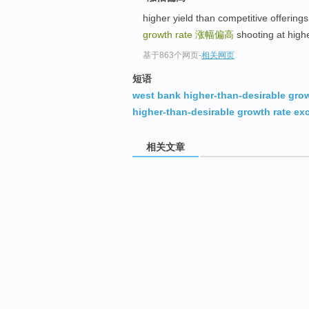
higher yield than competitiv
growth rate
涨幅偏高
shooting at hig
基于863个网页
-
相关网页
短语
west bank higher-than-desirable grow
higher-than-desirable growth rate ex
相关文章