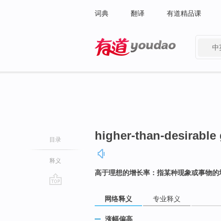
词典
翻译
有道精品课
中
有道 - 网易旗下搜索
higher-than-desirable 
目录
释义
高于理想的增长率：指某种现象或事物的
go
网络释义
专业释义
top
涨幅偏高