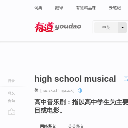
词典
翻译
有道精品课
云笔记
中英
有道 - 网易旗下搜索
high school musical
目录
美
[haɪ skuːl ˈmjuːzɪkl]
释义
高中音乐剧：指以高中学生为主
例句
目或电影。
go
top
网络释义
英英释义