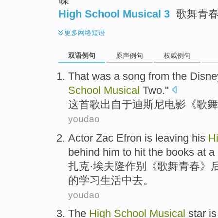
High School Musical 3
歌舞青
更多
网络短语
双语例句
原声例句
权威例句
That
was a song
from the
Disney
School
Musical
Two
."
这
首
歌出自
于
迪斯尼
电影
《歌舞
youdao
Actor Zac
Efron
is leaving
his
H
behind
him
to hit
the
books
at a
扎
克·埃夫
隆
作别《歌舞青春》
的
学习
生活中去。
youdao
The
High
School
Musical
star
i