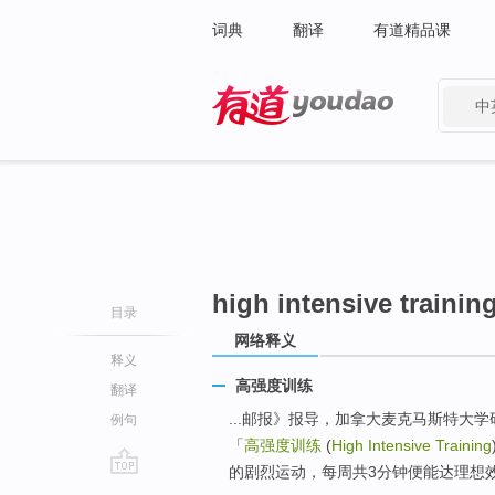
词典
翻译
有道精品课
中
有道 - 网易旗下搜索
high intensive trainin
目录
网络释义
释义
高强度训练
翻译
...邮报》报导，加拿大麦克马斯特大
例句
「
高强度训练
(
High Intensive Training
的剧烈运动，每周共3分钟便能达理想效
go