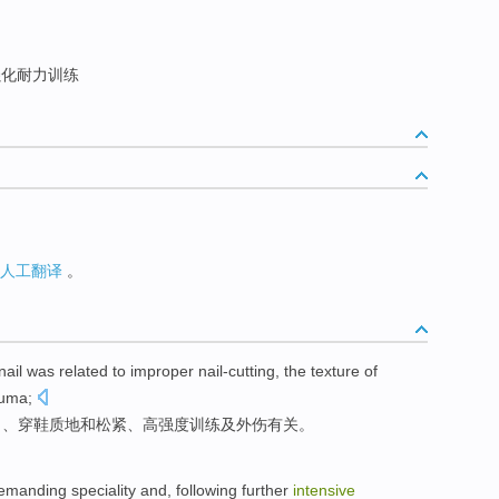
化耐力训练
人工翻译
。
nail was related
to
improper
nail-cutting
, the
texture
of
auma
;
当
、穿
鞋
质地
和
松紧
、
高
强度
训练
及外伤有关。
emanding speciality
and, following
further
intensive