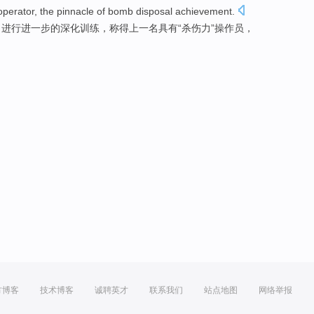
operator
, the
pinnacle
of bomb disposal achievement.
，进行
进一步
的
深化
训练
，
称得上
一名
具有“
杀伤力
”
操作员
，
方博客
技术博客
诚聘英才
联系我们
站点地图
网络举报