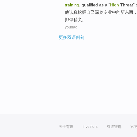
training
,
qualified as
a
"
High
Threat
"
他
认真
挖掘
自己
深奥
专业中的
新
东西
排弹精尖。
youdao
更多双语例句
关于有道
Investors
有道智选
官