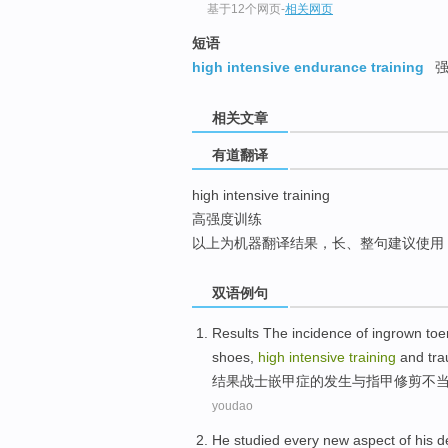
基于12个网页
-
相关网页
top
短语
high intensive endurance training
强
相关文章
有道翻译
high intensive training
高强度训练
以上为机器翻译结果，长、整句建议使用
双语例句
Results The
incidence
of
ingrown
toe
shoes
,
high
intensive
training
and
tr
结果
战士嵌甲症
的
发生
与指甲
修剪
不
youdao
He
studied
every
new
aspect of
his
d