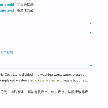
uric acid
高温浓硫酸
uric acid
高温浓硫酸
人工翻译
。
nic
Co
. , Ltd
is divided into
washing
wastewater,
organic
complexed
wastewater,
concentrated
acid
waste liquor
etc
.
水
分为
：
清洗
废水、
高
浓
有机
废水、
络合
废水、
浓
酸
废液
等
废