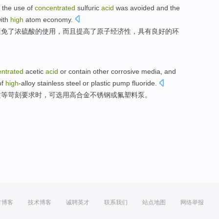
,
the
use
of
concentrated
sulfuric
acid
was
avoided
and
the
ith
high
atom
economy
.
避免了
浓
硫酸
的
使用
，
而且
提高
了
原子经济性，
具有
良好
的
环
ntrated
acetic
acid
or
contain
other
corrosive
media
, and
of
high
-alloy
stainless steel
or
plastic
pump
fluoride
.
质
等
苛刻
要求
时，可
选用
高
合金
不锈钢
或
氟
塑料
泵
。
方博客
技术博客
诚聘英才
联系我们
站点地图
网络举报