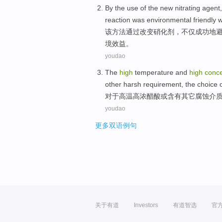
By
the
use of the new
nitrating
agent
reaction was
environmental
friendly
w
该
方法
通过
改变
硝化
剂
，不仅成功地
境
效益。
youdao
The
high
temperature
and
high
conce
other
harsh
requirement
, the
choice
对于
高温
高
浓
醋酸
或
含有
其它
腐蚀
介
youdao
更多双语例句
关于有道
Investors
有道智选
官