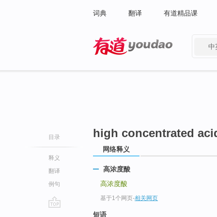
词典
翻译
有道精品课
中
有道 - 网易旗下搜索
high concentrated aci
目录
网络释义
释义
高浓度酸
翻译
高浓度酸
例句
基于1个网页
-
相关网页
go
短语