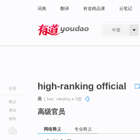
词典
翻译
有道精品课
云笔记
中英
有道 - 网易旗下搜索
high-ranking official
目录
美
[ˌhaɪ ˈræŋkɪŋ əˈfɪʃl]
释义
高级官员
用法
例句
网络释义
专业释义
go