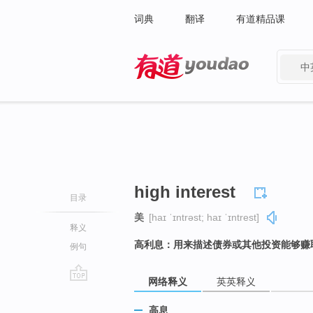
词典
翻译
有道精品课
中
有道 - 网易旗下搜索
high interest
目录
美
[haɪ ˈɪntrəst; haɪ ˈɪntrest]
释义
高利息：用来描述债券或其他投资能够赚
例句
网络释义
英英释义
go
top
高息