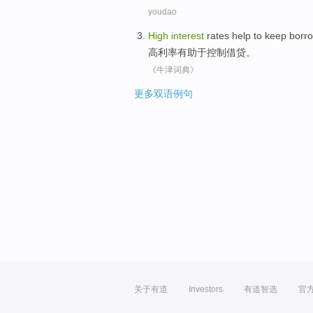
youdao
High
interest
rates
help to
keep
borr
高利率
有助于
控制
借贷
。
《牛津词典》
更多双语例句
关于有道
Investors
有道智选
官