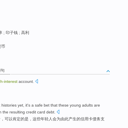
 ; 印子钱 ; 高利
货币
例句
gh-interest
account
.
。
t
histories
yet
, it
's
a
safe bet
that
these
young adults
are
n
the
resulting
credit
card
debt
.
录
，可以
肯定
的是
，
这些
年轻人
会为
由此产生
的
信用卡
债务
支