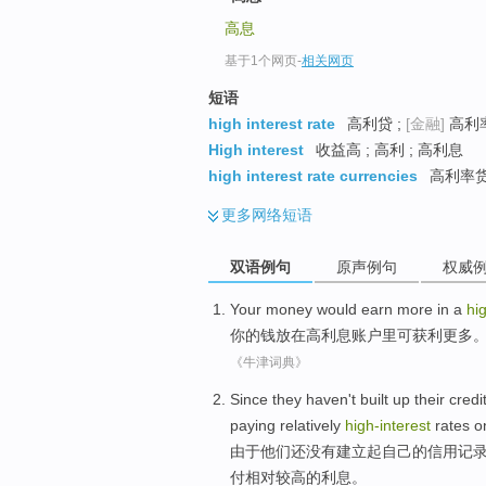
高息
基于1个网页
-
相关网页
短语
high interest rate
高利贷 ;
[金融]
高利率
High interest
收益高 ; 高利 ; 高利息
high interest rate currencies
高利率
更多
网络短语
双语例句
原声例句
权威
Your
money
would earn
more
in
a
hi
你
的
钱
放在
高
利息账户里可
获利
更多
《牛津词典》
Since
they
haven't
built
up
their
credi
paying
relatively
high-interest
rates o
由于
他们
还
没有
建立
起
自己
的
信用
记
付
相对
较高的
利息
。