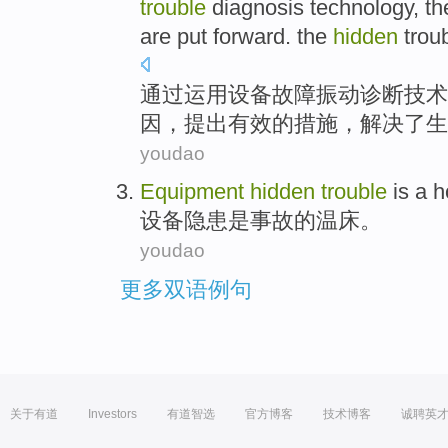
trouble
diagnosis
technology
,
th
are
put
forward. the
hidden
trou
通过
运用
设备
故障
振动
诊断
技术
因，
提出
有效
的
措施
，
解决了
生
youdao
Equipment
hidden
trouble
is
a h
设备
隐患
是
事故
的
温床
。
youdao
更多双语例句
关于有道
Investors
有道智选
官方博客
技术博客
诚聘英