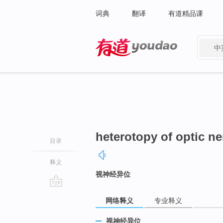
词典
翻译
有道精品课
中
有道 - 网易旗下搜索
heterotopy of optic ne
目录
释义
视神经异位
go
网络释义
专业释义
top
视神经异位