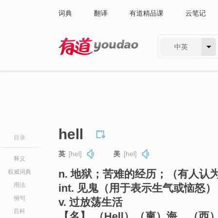
词典
翻译
有道精品课
云笔记
中英
有道 - 网易旗下搜索
hell
目录
英
[hel]
美
[hel]
释义
n. 地狱；苦难的经历；（有人认
权威词典
用法
int. 见鬼（用于表示生气或恼怒）
例句
v. 过放荡生活
百科
【名】 （Hell）（柬）海，（