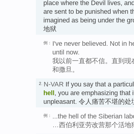
place where the Devil lives, a
are sent to be punished when th
imagined as being under the gro
地狱
I've never believed. Not in 
例：
until now.
我以前一直都不信。直到现
和撒旦。
N-VAR
If you say that a particul
2.
hell
, you are emphasizing that i
unpleasant. 令人痛苦不堪的处
...the hell of the Siberian l
例：
…西伯利亚劳改营那个活地