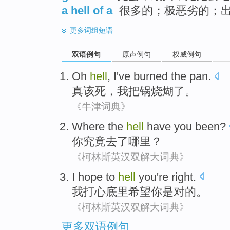
a hell of a
很多的；极恶劣的；
更多
词组短语
双语例句
原声例句
权威例句
Oh
hell
,
I
've
burned
the
pan
.
真
该死
，
我
把锅
烧煳
了。
《牛津词典》
Where
the
hell
have
you
been
?
你
究竟
去
了哪里
？
《柯林斯英汉双解大词典》
I
hope to
hell
you
're
right
.
我
打心底里
希望
你
是
对
的。
《柯林斯英汉双解大词典》
更多双语例句