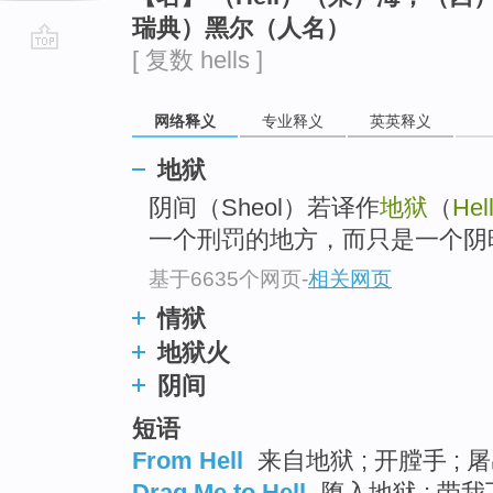
瑞典）黑尔（人名）
[ 复数 hells ]
go
top
网络释义
专业释义
英英释义
地狱
阴间（Sheol）若译作
地狱
（
Hel
一个刑罚的地方，而只是一个阴
基于6635个网页
-
相关网页
情狱
地狱火
阴间
短语
From Hell
来自地狱 ; 开膛手 ; 
Drag Me to Hell
堕入地狱 ; 带我