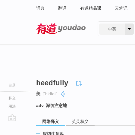
词典
翻译
有道精品课
云笔记
中英
有道 - 网易旗下搜索
heedfully
目录
美
[ˈhidfəli]
释义
adv. 深切注意地
用法
网络释义
英英释义
go
top
深切注意地