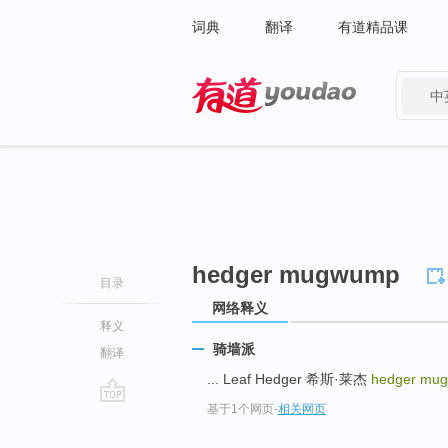
词典
翻译
有道精品课
中
有道 - 网易旗下搜索
hedger mugwump
目录
网络释义
释义
骑墙派
翻译
... Leaf Hedger 希斯·莱杰
hedger mu
基于1个网页
-
相关网页
go
top