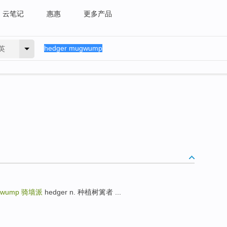
云笔记
惠惠
更多产品
英
gwump
骑墙派
hedger n. 种植树篱者 ...