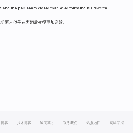
w
,
and
the
pair
seem
closer
than ever following
his
divorce
尔斯两人
似乎
在离婚后变得更加
亲近
。
方博客
技术博客
诚聘英才
联系我们
站点地图
网络举报