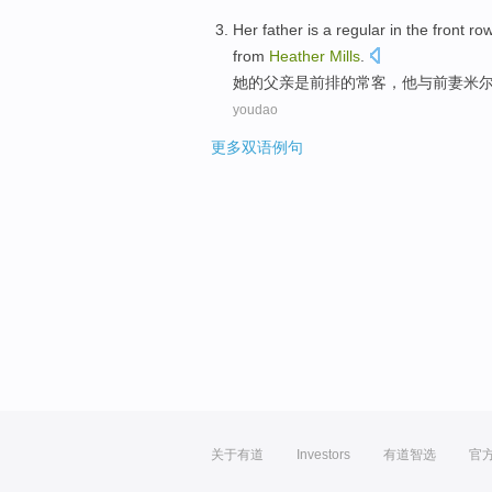
Her
father
is
a
regular
in the
front ro
from
Heather
Mills
.
她
的
父亲
是
前排
的
常客
，
他
与
前妻
米
youdao
更多双语例句
关于有道
Investors
有道智选
官