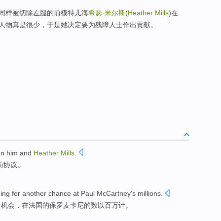
同样被切除左腿的前模特儿海
希瑟·米尔斯
(
Heather Mills
)在
人物真是很少，于是她决定要为残障人士作出贡献。
en
him
and
Heather
Mills
.
前协议
。
ing for
another
chance
at
Paul
McCartney
's
millions
.
个
机会
，
在
法国的
保罗
麦
卡尼的数以百万计。