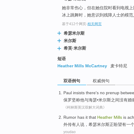
她非常伤心，但在她住院时看到电视上
冰上跳舞时，她意识到残障人士的模范
基于412个网页
-
相关网页
希瑟米尔斯
米尔斯
希芙·米尔斯
短语
Heather Mills McCartney
麦卡特尼
双语例句
权威例句
Paul
insists
there's no
prenup
betwe
保罗
坚称
他
与
海瑟•
米尔斯
之间
没有
婚
《柯林斯英汉双解大词典》
Rumor
has it that
Heather
Mills
is ach
外传
有人说，
希瑟
米尔斯
正盼望有
一
youdao