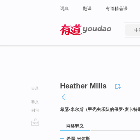
词典
翻译
有道精品课
中
有道 - 网易旗下搜索
Heather Mills
目录
释义
希瑟·米尔斯（甲壳虫乐队的保罗·麦卡特
例句
网络释义
go
top
希瑟·米尔斯