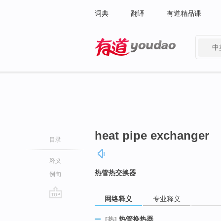
词典
翻译
有道精品课
中
有道 - 网易旗下搜索
heat pipe exchanger
目录
释义
热管热交换器
例句
网络释义
专业释义
go
top
热管换热器
[热]