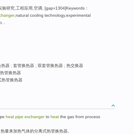
研究,工程应用,空调, [gap=1304]Keywords：
xchanger
,natural cooling technology,experimental
...
器 ; 套管换热器 ; 双套管换热器 ; 热交换器
热管换热器
式热管换热器
ype
heat
pipe
exchanger
to
heat
the
gas
from
process
出
热量
来
加热
气体
的分离式热管换热器。