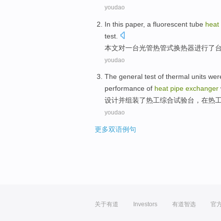
youdao
In this paper
,
a
fluorescent
tube
heat
test
.
本文
对
一
台
光
管热管
式换热器
进行
了
youdao
The
general
test
of
thermal
units we
performance
of
heat
pipe
exchanger
设计
并
组装
了
热工
综合
试验台，
在
热
youdao
更多双语例句
关于有道
Investors
有道智选
官