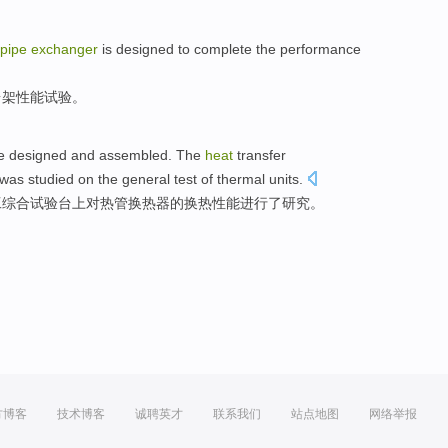
pipe
exchanger
is designed
to complete the
performance
台架
性能
试验
。
re
designed
and
assembled
.
The
heat
transfer
was
studied
on the
general
test
of
thermal
units.
工
综合
试验
台上
对
热管
换热器
的
换热
性能
进行了研究
。
方博客
技术博客
诚聘英才
联系我们
站点地图
网络举报