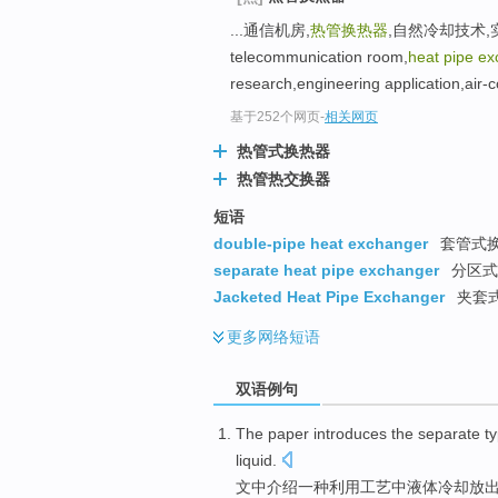
...通信机房,
热管换热器
,自然冷却技术,实验
telecommunication room,
heat pipe e
research,engineering application,air-co
基于252个网页
-
相关网页
热管式换热器
热管热交换器
短语
double-pipe heat exchanger
套管式换热
separate heat pipe exchanger
分区式
Jacketed Heat Pipe Exchanger
夹套
更多
网络短语
双语例句
The paper
introduces
the separate
t
liquid
.
文中
介绍
一
种
利用
工艺中
液体冷却放