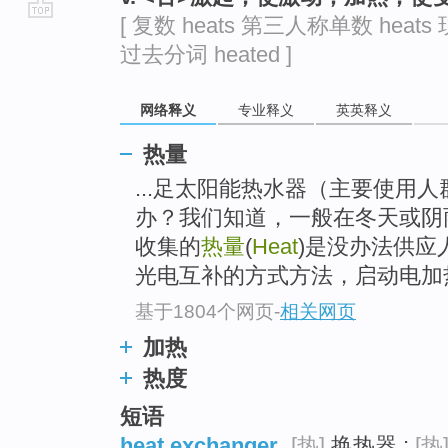
[ 复数 heats 第三人称单数 heats 
go
过去分词 heated ]
top
网络释义
专业释义
英英释义
热量
...足太阳能热水器（主要使用
办？我们知道，一般在冬天或阴
收集的
热量
(
Heat
)是没办法供应
光电互补的方式方法，启动电加
基于1804个网页
-
相关网页
加热
热度
短语
heat exchanger
[热]
换热器 ;
[热