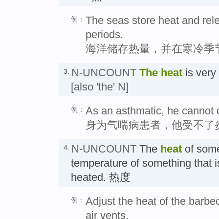
The seas store heat and rele
例：
periods.
海洋储存热量，并在寒冷季
N-UNCOUNT
The
heat
is ver
3.
[also 'the' N]
As an asthmatic, he cannot 
例：
身为气喘病患者，他受不了
N-UNCOUNT
The
heat
of some
4.
temperature of something that i
heated. 热度
Adjust the heat of the barbe
例：
air vents.