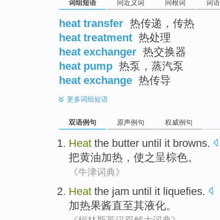
词组短语
同近义词
同根词
词语
heat transfer
热传递，传热
heat treatment
热处理
heat exchanger
热交换器
heat pump
热泵，蒸汽泵
heat exchange
热传导
更多
词组短语
双语例句
原声例句
权威例句
Heat
the butter
until
it browns
.
把
黄油
加热
，使之呈棕色。
《牛津词典》
Heat
the
jam
until
it liquefies
.
加热
果酱
直至
其
液化。