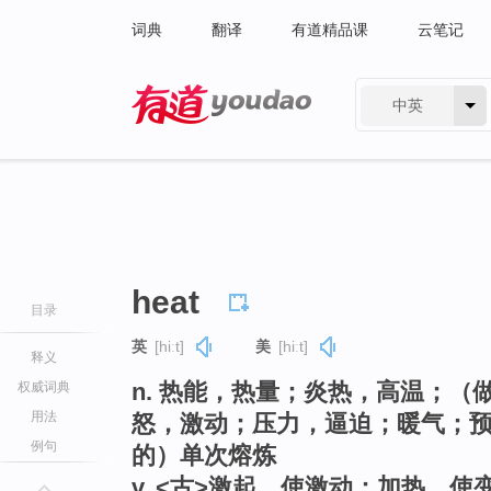
词典
翻译
有道精品课
云笔记
中英
有道 - 网易旗下搜索
heat
目录
英
[hiːt]
美
[hiːt]
释义
n. 热能，热量；炎热，高温；
权威词典
用法
怒，激动；压力，逼迫；暖气；
例句
的）单次熔炼
v. <古>激起，使激动；加热，使