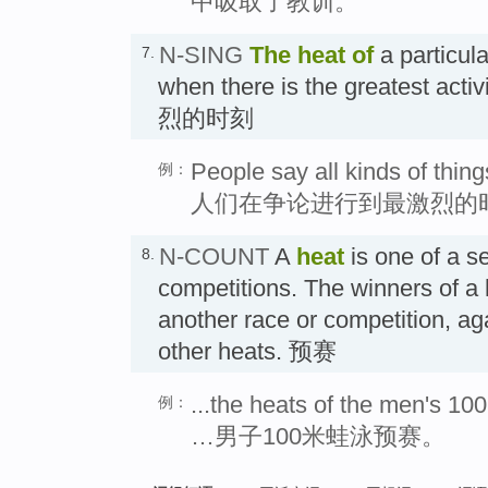
中吸取了教训。
N-SING
The heat of
a particular
7.
when there is the greatest acti
烈的时刻
People say all kinds of thing
例：
人们在争论进行到最激烈的
N-COUNT
A
heat
is one of a se
8.
competitions. The winners of a 
another race or competition, ag
other heats. 预赛
...the heats of the men's 10
例：
…男子100米蛙泳预赛。