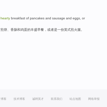
hearty
breakfast
of
pancakes
and
sausage
and
eggs
,
or
有
煎饼
、
香肠
和
鸡蛋
的
丰盛
早餐
，
或者
是
一
份
英式
煎
火腿
。
方博客
技术博客
诚聘英才
联系我们
站点地图
网络举报