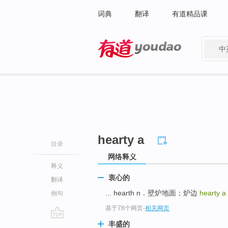
词典
翻译
有道精品课
中
有道 - 网易旗下搜索
hearty a
目录
网络释义
释义
衷心的
翻译
... hearth n．壁炉地面；炉边
hearty a
例句
基于78个网页
-
相关网页
丰盛的
go