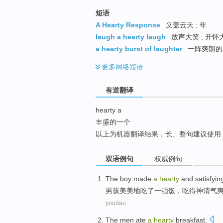
top
短语
A Hearty Response
义盖云天 ; 年
laugh a hearty laugh
放声大笑 ; 开怀
a hearty burst of laughter
一阵爽朗的欢
更多
网络短语
有道翻译
hearty a
丰盛的一个
以上为机器翻译结果，长、整句建议使用
双语例句
权威例句
The boy
made
a
hearty
and satisfyin
男孩
美美地
吃
了一顿饭，吃得
神清气
youdao
The men
ate
a
hearty
breakfast
.