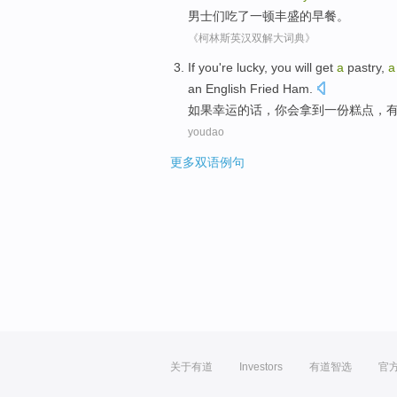
男士
们
吃了
一
顿丰盛的
早餐
。
《柯林斯英汉双解大词典》
If you
're lucky
,
you
will
get
a
pastry
,
a
an
English
Fried
Ham
.
如果
幸运
的话，
你
会
拿到
一
份
糕点
，
youdao
更多双语例句
关于有道
Investors
有道智选
官