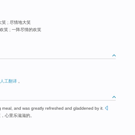
大笑 ; 尽情地大笑
笑 ; 一阵尽情的欢笑
人工翻译
。
g
meal
, and was
greatly refreshed
and
gladdened by it
.
爽
，心里
乐滋滋
的。