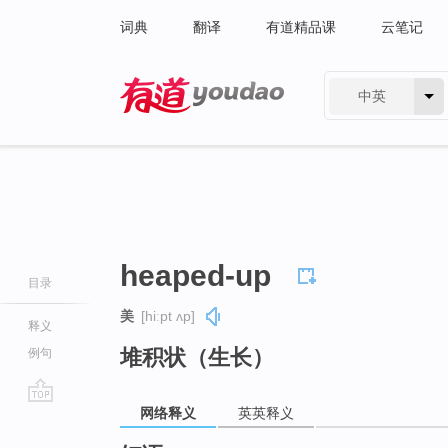
词典
翻译
有道精品课
云笔记
中英
有道 - 网易旗下搜索
heaped-up
目录
美
[hiːpt ʌp]
释义
堆积状（生长）
例句
网络释义
英英释义
go
top