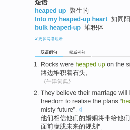
短语
heaped up
聚生的
Into my heaped-up heart
如同阳
bulk heaped-up
堆积体
更多
网络短语
双语例句
权威例句
Rocks
were
heaped
up
on the si
路边
堆积
着
石头
。
《牛津词典》
They
believe
their
marriage
will
freedom to
realise
the
plans
“
he
misty
future
”.
他们
相信
他们
的
婚姻
将
带给
他们
面前朦胧
未来
的
规划
”。