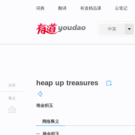
词典
翻译
有道精品课
云笔记
中英
有道 - 网易旗下搜索
heap up treasures
目录
释义
堆金积玉
go
网络释义
top
堆金积玉