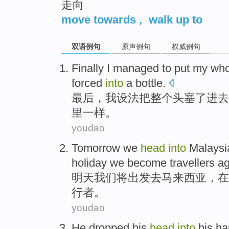
走向
move towards
,
walk up to
双语例句
原声例句
权威例句
F
inally I managed to put my wh
forced
into
a bottle.
最
后，我设法把整个头塞了进去
里一样。
youdao
Tomorrow
we
head
into
Malaysi
holiday
we
become
travellers
ag
明天
我们
将
出发
去
马来西亚，
在
行者
。
youdao
He
dropped his
head
into
his h