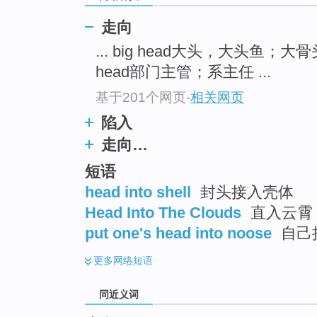
top
走向
... big head大头，大头鱼；大
head部门主管；系主任 ...
基于201个网页
-
相关网页
陷入
走向…
短语
head into shell
封头接入壳体
Head Into The Clouds
直入云霄
put one's head into noose
自己
更多
网络短语
同近义词