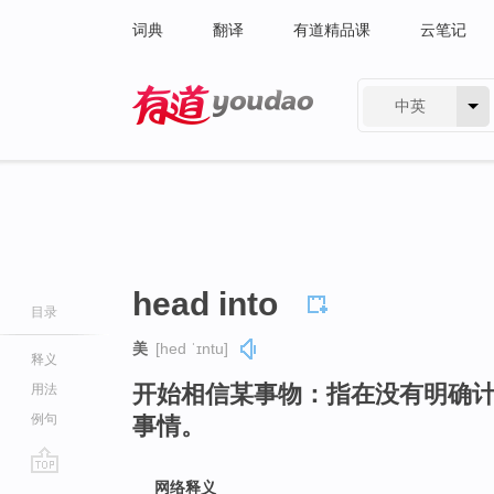
词典
翻译
有道精品课
云笔记
中英
有道 - 网易旗下搜索
head into
目录
美
[hed ˈɪntu]
释义
开始相信某事物：指在没有明确
用法
例句
事情。
go
网络释义