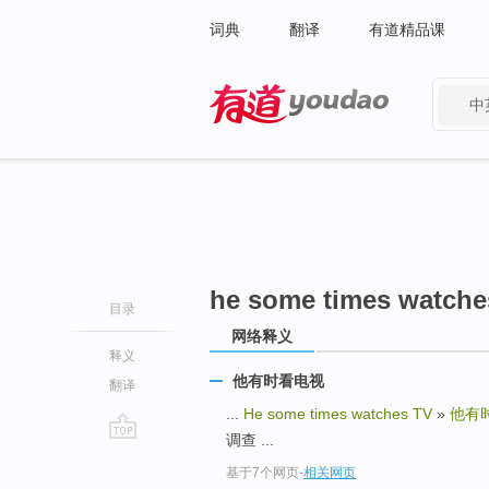
词典
翻译
有道精品课
中
有道 - 网易旗下搜索
he some times watche
目录
网络释义
释义
他有时看电视
翻译
...
He some times watches TV
»
他有
调查 ...
go
基于7个网页
-
相关网页
top