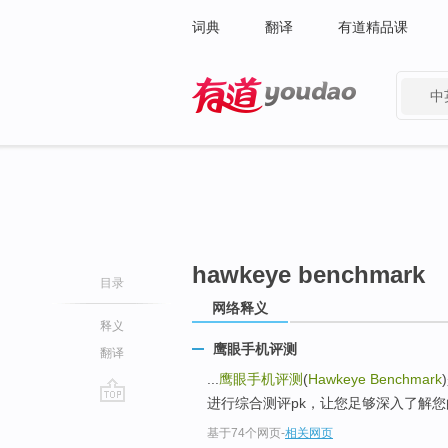
词典
翻译
有道精品课
中
有道 - 网易旗下搜索
hawkeye benchmark
目录
网络释义
释义
鹰眼手机评测
翻译
...
鹰眼手机评测
(
Hawkeye Benchmark
进行综合测评pk，让您足够深入了解
go
基于74个网页
-
相关网页
top