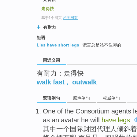
top
走得快
基于1个网页
-
相关网页
有耐力
短语
Lies have short legs
谎言总是站不住脚的
同近义词
有耐力；走得快
walk fast
,
outwalk
双语例句
原声例句
权威例句
One
of
the Consortium
agents
l
as an avatar he
will
have
legs
.
其中
一个
国际
财团
代理人
倾斜
着