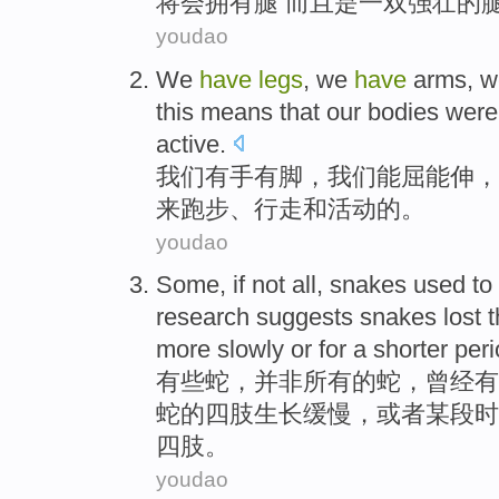
将会
拥有腿 而且是一双强壮的腿
youdao
We
have
legs
, we
have
arms
, 
this
means that
our
bodies
were
active
.
我们
有
手
有
脚
，我们
能屈能伸
，
来
跑步、
行走
和
活动的。
youdao
Some
,
if not
all
,
snakes
used to
research
suggests
snakes
lost
t
more slowly
or
for
a shorter
peri
有些
蛇
，
并非
所有
的蛇，
曾经
有
蛇的
四肢
生长
缓慢，
或者
某
段时
四肢。
youdao