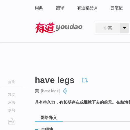
词典
翻译
有道精品课
云笔记
中英
有道 - 网易旗下搜索
have legs
目录
美
[hæv leɡz]
释义
具有持久力，有长期存在或继续下去的前景。在航海
用法
例句
网络释义
go
走得快