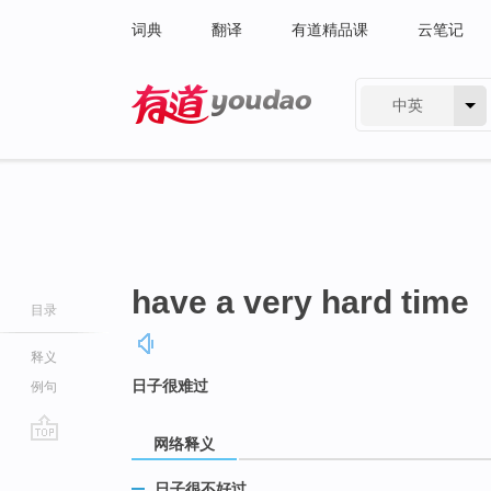
词典
翻译
有道精品课
云笔记
中英
有道 - 网易旗下搜索
have a very hard time
目录
释义
日子很难过
例句
网络释义
go
top
日子很不好过