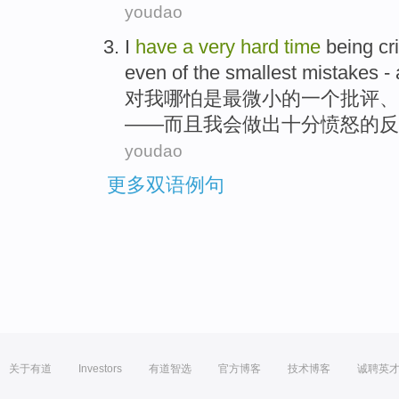
youdao
I
have
a
very
hard
time
being
cr
even
of
the smallest
mistakes -
对
我
哪怕
是
最
微小
的
一个
批评
、
——
而且
我会
做出
十分
愤怒的反
youdao
更多双语例句
关于有道
Investors
有道智选
官方博客
技术博客
诚聘英