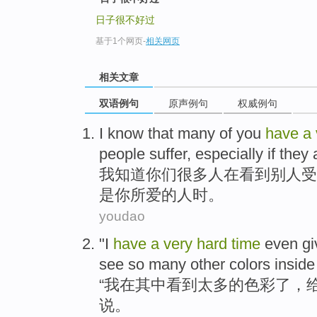
日子很不好过
基于1个网页
-
相关网页
相关文章
双语例句
原声例句
权威例句
I
know that
many of
you
have
a
people
suffer
,
especially
if
they
我
知道
你们
很多
人
在看到
别人
受
是
你
所爱的人时。
youdao
"
I
have
a
very
hard
time
even
gi
see
so many
other colors
inside
“
我
在
其中
看到
太多
的
色彩
了，
说
。