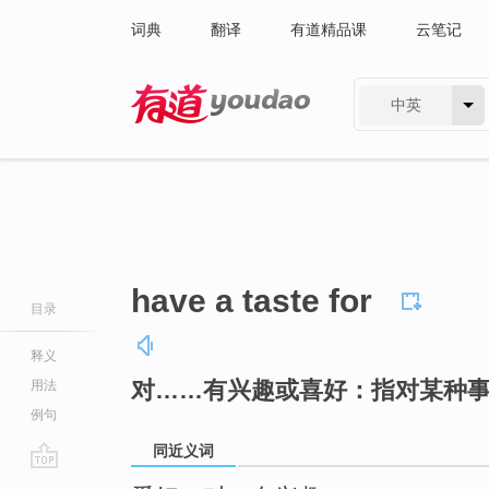
词典
翻译
有道精品课
云笔记
中英
有道 - 网易旗下搜索
have a taste for
目录
释义
对……有兴趣或喜好：指对某种
用法
例句
同近义词
go