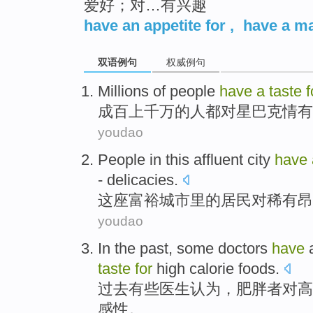
爱好；对…有兴趣
top
have an appetite for
,
have a m
双语例句
权威例句
Millions of
people
have
a
taste
f
成百
上千万
的
人
都
对
星巴克情有
youdao
People in
this affluent
city
have
- delicacies
.
这座
富裕
城市
里的居民
对
稀有
昂
youdao
In the past
,
some
doctors
have
taste
for
high
calorie
foods
.
过去
有些
医生
认为
，
肥胖者
对
高
感性。