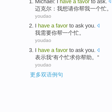
Michael
:
I
have
a
favor
to ask
.
迈克尔
：
我
想
请你帮我
一个
忙
。
youdao
I
have
a
favor
to
ask
you
.
我
需要
你
帮
一个
忙
。
youdao
I
have
a
favor
to ask
you
.
表示
我
“
有
个
忙
求
你
帮助。”
youdao
更多双语例句