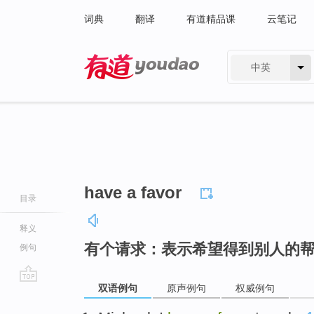
词典
翻译
有道精品课
云笔记
中英
有道 - 网易旗下搜索
have a favor
目录
释义
有个请求：表示希望得到别人的
例句
双语例句
原声例句
权威例句
go
top