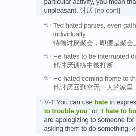
particular activity, you mean tha
unpleasant. 讨厌
[no cont]
Ted hated parties, even gath
例：
individually.
特德讨厌聚会，即便是聚会
He hates to be interrupted du
例：
他讨厌训练中被打断。
He hated coming home to th
例：
他讨厌回到空无一人的家里
V-T
You can use
hate
in expres
4.
to trouble you
" or "
I hate to b
are apologizing to someone for 
asking them to do something