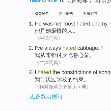
hate crime
n. 仇恨犯罪；憎恨犯
双语例句
原声例句
权威例句
He
was
her
most
hated
enemy
.
他
是
她
最
恨
的人。
《牛津词典》
I
've always
hated
cabbage
.
我
从来
都讨厌
吃卷心菜
。
《牛津词典》
I
hated
the
constrictions
of
scho
我
讨厌
过
学校
的
约束
。
《柯林斯英汉双解大词典》
更多双语例句