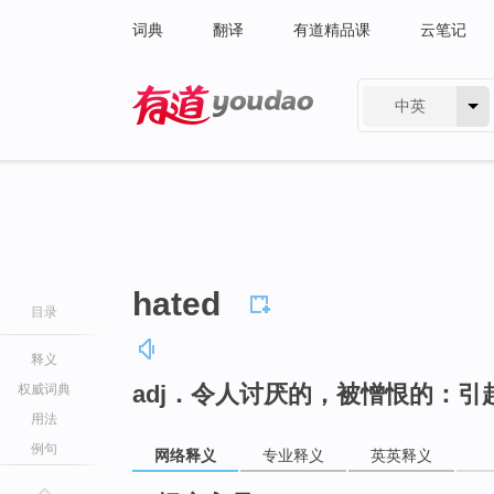
词典
翻译
有道精品课
云笔记
中英
有道 - 网易旗下搜索
hated
目录
释义
adj．令人讨厌的，被憎恨的：
权威词典
用法
例句
网络释义
专业释义
英英释义