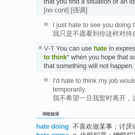
that you find a situation or an
[no cont]
[强调]
I just hate to see you doing t
例：
我只是不愿看到你这样对待
V-T
You can use
hate
in expres
8.
to think
" when you hope that so
that something will not happ
I'd hate to think my job would 
例：
temporarily.
我不希望一旦我暂时离开，
词组短语
hate doing
不喜欢做某事；讨厌