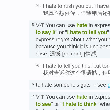
I hate to rush you but I hav
例：
我真不想催你，但我稍后还
V-T
You can use
hate
in expres
5.
to say it
" or "
I hate to tell you
"
express regret about what you a
because you think it is unpleas
case. 遗憾
[no cont]
[情感]
I hate to tell you this, but t
例：
我对告诉你这个很遗憾，但
to hate someone's guts →see
g
6.
V-T
You can use
hate
in expres
7.
to see
" or "
I hate to think
" whe