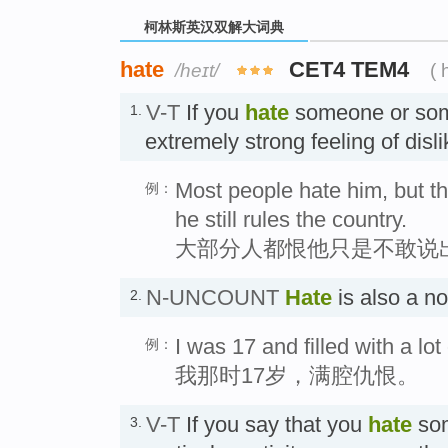
柯林斯英汉双解大词典
hate
CET4 TEM4
/heɪt/
( 
V-T
If you
hate
someone or som
1.
extremely strong feeling of dis
Most people hate him, but th
例：
he still rules the country.
大部分人都恨他只是不敢说
N-UNCOUNT
Hate
is also a 
2.
I was 17 and filled with a lot
例：
我那时17岁，满腔仇恨。
V-T
If you say that you
hate
som
3.