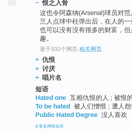
恨之入骨
go
这也令阿森纳(Arsenal)球员对
top
兰人点球中柱弹出后，在人的一
也可以没有没有很多的财富，但
趣。
基于332个网页
-
相关网页
仇恨
讨厌
唱片名
短语
Hated one
互相仇恨的人 ; 被恨的
To be hated
被人们憎恨 ; 遭人怨
Public Hated Degree
没人喜欢
更多
网络短语