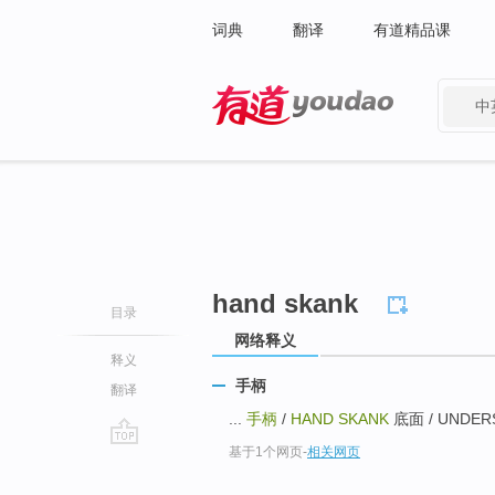
词典
翻译
有道精品课
中
有道 - 网易旗下搜索
hand skank
目录
网络释义
释义
手柄
翻译
...
手柄
/
HAND SKANK
底面 / UNDERS
基于1个网页
-
相关网页
go
top