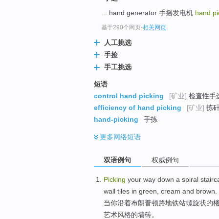
... hand generator 手摇发电机
hand pi
基于290个网页
-
相关网页
人工挑选
手捡
手工挑选
短语
control hand picking
[矿业]
检查性手
efficiency of hand picking
[矿业]
拣矸
hand-picking
手拣
更多
网络短语
双语例句
权威例句
Picking
your
way down
a
spiral
stairc
wall
tiles
in
green
, cream and
brown
.
当
你
沿着
布朗普顿
路
地铁站
螺旋状
的
艺术风格的
墙
砖
。