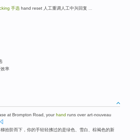
cking
手选
hand reset 人工重调人工中兴回复 ...
选
效率
ase
at Brompton
Road
,
your
hand
runs over art-nouveau
楼梯
拾阶而下，你的
手
轻轻
拂
过的是
绿色
、雪白、棕褐色的新