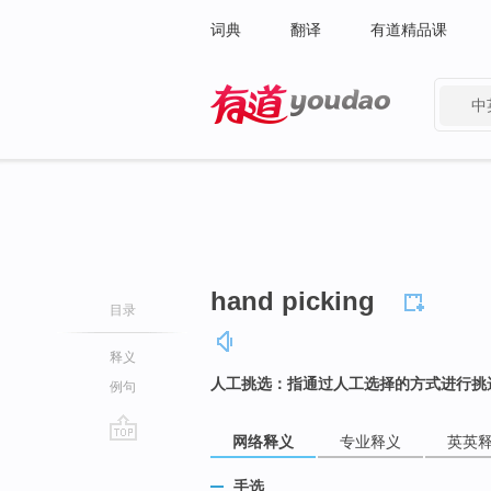
词典
翻译
有道精品课
中
有道 - 网易旗下搜索
hand picking
目录
释义
人工挑选：指通过人工选择的方式进行挑
例句
网络释义
专业释义
英英
go
top
手选