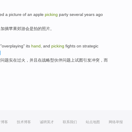
ed
a
picture
of
an
apple
picking
party
several years
ago
参加
摘
苹果
郊游会是拍
的
照片
。
"
overplaying
" its
hand
,
and
picking
fights
on
strategic
理
问题
实在过火，
并且
在
战略型
伙伴
问题上
试图引发冲突
，而
方博客
技术博客
诚聘英才
联系我们
站点地图
网络举报