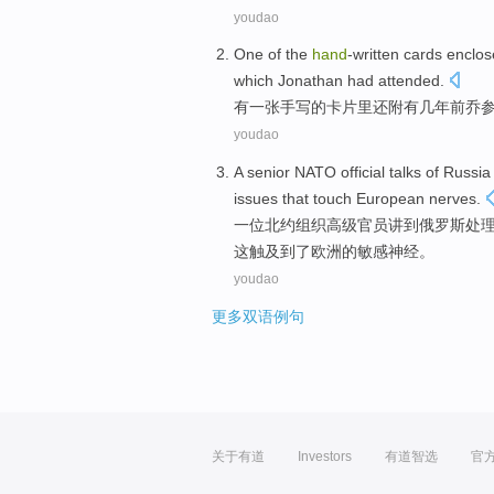
youdao
One
of
the
hand
-written
cards
enclos
which
Jonathan
had attended
.
有一张
手写
的
卡片
里还附有
几年
前
乔
youdao
A
senior
NATO
official
talks
of
Russia
issues
that
touch
European
nerves
.
一
位
北约组织
高级
官员
讲到
俄罗斯
处
这
触及到了
欧洲
的
敏感神经
。
youdao
更多双语例句
关于有道
Investors
有道智选
官