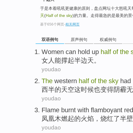
于是本着吼吼更健康的原则，盘点网坛十大怒吼天
天
(
Half of the sky
)的力量。走得最急的是最美的
基于656个网页
-
相关网页
双语例句
原声例句
权威例句
Women
can
hold
up
half
of
the
女人
能
撑
起
半边天
。
youdao
The
western
half
of
the
sky
had
西
半
的
天空
这时候也
变得
阴霾无
youdao
Flame
burnt
with
flamboyant
re
凤凰木
燃起
的
火焰
，
烧
红了半壁
youdao