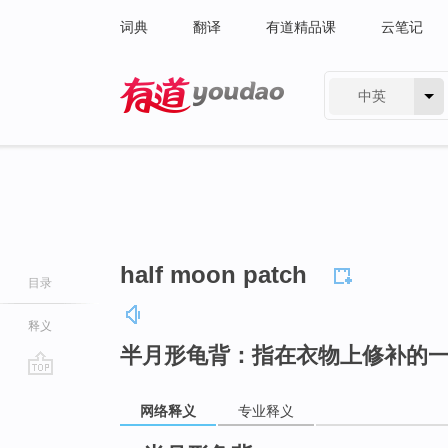
词典
翻译
有道精品课
云笔记
中英
有道 - 网易旗下搜索
half moon patch
目录
释义
半月形龟背：指在衣物上修补的
go
网络释义
专业释义
top